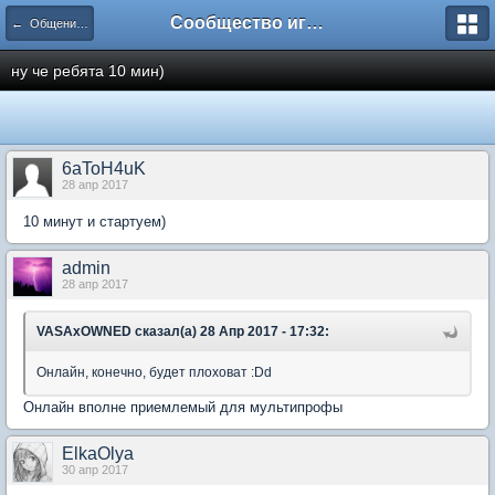
Сообщество игроков L2BesT.Org
← Общение / Free speak
ну че ребята 10 мин)
6aToH4uK
28 апр 2017
10 минут и стартуем)
admin
28 апр 2017
VASAxOWNED сказал(а) 28 Апр 2017 - 17:32:
Онлайн, конечно, будет плоховат :Dd
Онлайн вполне приемлемый для мультипрофы
ElkaOlya
30 апр 2017