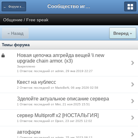
Сообщество игроков L2BesT.Org
← Форум комплекса серверов с мультипрофессией!
Общение / Free speak
« Назад
Вперед »
Темы форума
Новая цепочка апгрейда вещей \\ new
upgrade chain armor. (х3)
Закреплено
1 Ответов: последний от admin, 29 янв 2019 22:27
Квест на нублесс
2 Ответов: последний от MarioBeN, 06 апр 2026 02:58
Зделойте актуальное описание сервера
1 Ответов: последний от Mini, 21 ноя 2025 15:51
сервер Multiproff x2 [НОСТАЛЬГИЯ]
1 Ответов: последний от Djeen, 23 окт 2025 12:02
автофарм
1 Ответов: последний от admin, 25 авг 2023 08:12