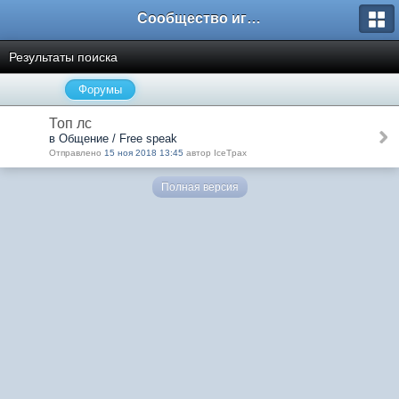
Сообщество игроков L2BesT.Org
Результаты поиска
Форумы
Топ лс
в Общение / Free speak
Отправлено
15 ноя 2018 13:45
автор IceTpax
Полная версия