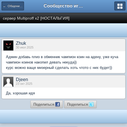
Сообщество игроков L2BesT.Org
← Общение / Free speak
сервер Multiproff x2 [НОСТАЛЬГИЯ]
Zhuk
30 июл 2025
Админ добавь плиз в обменник чампион коин на адену, уже куча
чампион коинов накопил девать некуда))
курс можно ваще мизерный сделать хоть чтото с них будет))
Djeen
23 окт 2025
Да, хорошая идя
Поделиться
Поделиться