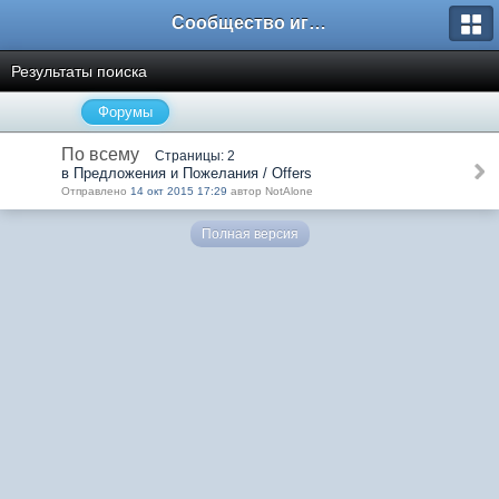
Сообщество игроков L2BesT.Org
Результаты поиска
Форумы
По всему
Страницы: 2
в Предложения и Пожелания / Offers
Отправлено
14 окт 2015 17:29
автор NotAlone
Полная версия