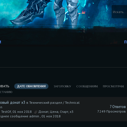
И
П
ОВАТЬ
ДАТЕ ОБНОВЛЕНИЯ
ЗАГОЛОВКУ
СООБЩЕНИЯМ
ПРОСМОТРАМ
АСТАНИЮ
товый донат х3
в
Технический раздел / Technical
7 Ответов
on
7 249 Просмотров
 TestOf, 01 ноя 2018
Донат
,
Цена
,
Старт
,
х3
еднее сообщение admin ,
01 ноя 2018