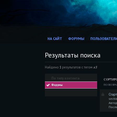
НА САЙТ
ФОРУМЫ
ПОЛЬЗОВАТЕЛ
Результаты поиска
Найдено
1
результатов с тегом
х3
По типу контента
СОРТИР
Форумы
ПО ВОЗР
Стар
secti
Автор
Посл