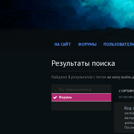
НА САЙТ
ФОРУМЫ
ПОЛЬЗОВАТЕЛ
Результаты поиска
Найдено
1
результатов с тегом
не могу войти 
По типу контента
СОРТИР
Форумы
ПО ВОЗР
Код 
secti
Автор
даль
Посл