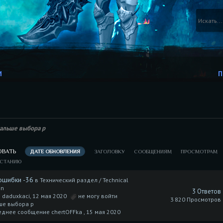
И
П
дальше выбора p
ОВАТЬ
ДАТЕ ОБНОВЛЕНИЯ
ЗАГОЛОВКУ
СООБЩЕНИЯМ
ПРОСМОТРАМ
АСТАНИЮ
ошибки -36
в
Технический раздел / Technical
on
3 Ответов
 daduxkaci, 12 мая 2020
не могу войти
3 820 Просмотров
ше выбора p
еднее сообщение chertOFFka ,
15 мая 2020