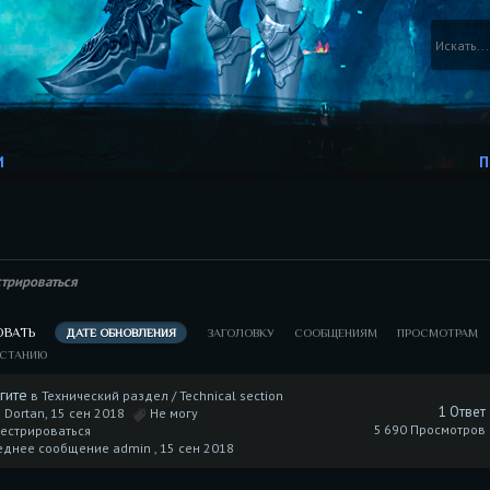
И
П
стрироваться
ОВАТЬ
ДАТЕ ОБНОВЛЕНИЯ
ЗАГОЛОВКУ
СООБЩЕНИЯМ
ПРОСМОТРАМ
АСТАНИЮ
гите
в
Технический раздел / Technical section
1 Ответ
 Dortan, 15 сен 2018
Не могу
5 690 Просмотров
естрироваться
еднее сообщение admin ,
15 сен 2018