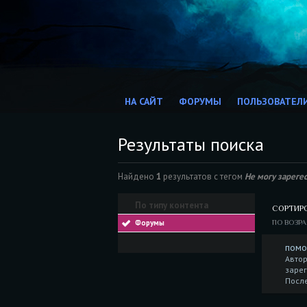
НА САЙТ
ФОРУМЫ
ПОЛЬЗОВАТЕЛ
Результаты поиска
Найдено
1
результатов с тегом
Не могу зареге
По типу контента
СОРТИР
Форумы
ПО ВОЗР
помо
Автор
зарег
Посл