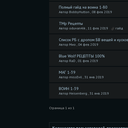
Полный гайд на воина 1-80
Автор BobbyHutton ,
08 фев 2019
ТМр Рецепты
Автор oduvan4ik ,
11 фев 2019
гайд
Список РБ с дропом БВ вещей и куско
Автор Мио ,
04 фев 2019
Blue Wolf РЕЦЕПТЫ 100%
Автор RaD ,
01 фев 2019
МАГ 1-39
Автор missEvil ,
31 янв 2019
ВОИН 1-39
Автор Heisenberg ,
31 янв 2019
Страница 1 из 1