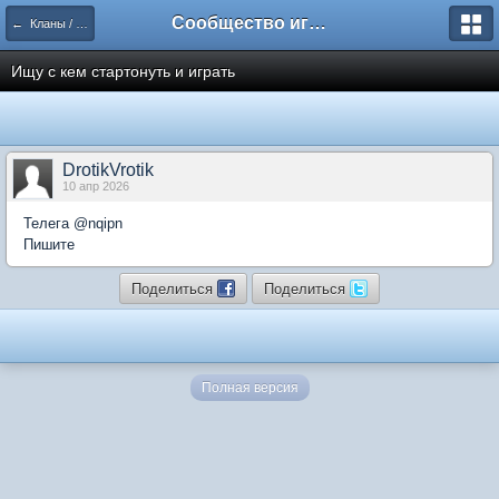
Сообщество игроков L2BesT.Org
← Кланы / Clans forum
Ищу с кем стартонуть и играть
DrotikVrotik
10 апр 2026
Телега @nqipn
Пишите
Поделиться
Поделиться
Полная версия