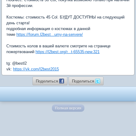
3й профессии.
Костюмы: стоимость 45 Col. БУДУТ ДОСТУПНЫ на следующий
день старта!
подробная информация о костюмах в данной
теме
https://forum.l2best...umy-na-servere/
Стоимость колов в вашей валюте смотрите на странице
пожертвований
https://l2best.org/r...t-65535-new.321
tg: @bestl2
vk:
https://vk.com/l2best2015
Поделиться
Поделиться
Полная версия