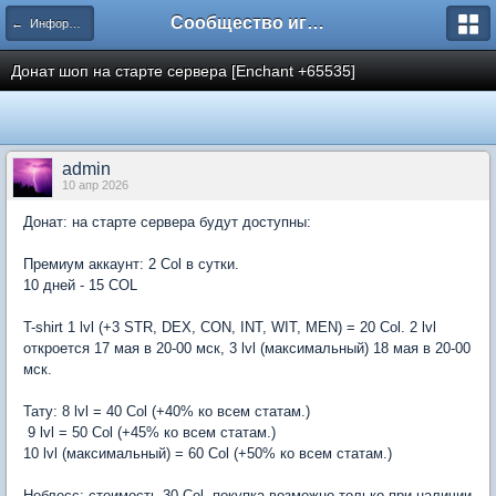
Сообщество игроков L2BesT.Org
← Информация / Information
Донат шоп на старте сервера [Enchant +65535]
admin
10 апр 2026
Донат: на старте сервера будут доступны:
Премиум аккаунт: 2 Col в сутки.
10 дней - 15 COL
T-shirt 1 lvl (+3 STR, DEX, CON, INT, WIT, MEN) = 20 Col. 2 lvl
откроется 17 мая в 20-00 мск, 3 lvl (максимальный) 18 мая в 20-00
мск.
Тату: 8 lvl = 40 Col (+40% ко всем статам.)
9 lvl = 50 Col (+45% ко всем статам.)
10 lvl (максимальный) = 60 Col (+50% ко всем статам.)
Ноблесс: стоимость 30 Col, покупка возможно только при наличии