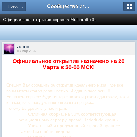
Сообщество игроков L2BesT.Org
← Новости / News
Официальное открытие сервера Multiproff x3...
admin
03 мар 2026
Официальное открытие назначено на 20
Марта в 20-00 МСК!
Спешим Вам сообщить об открытии идеального мира , где все
ваши мечты станут реальностью. И один в поле воин!!!
На нашем сервере будет интересно как игрокам одиночкам, так и
кланам, из-за продуманного игрового процесса .
Почему Вы должны у нас играть :
Отличная сборка, на 99% соответствующая
·
официальному серверу, времён Inderlude хроник!
Уникальный и продуманный игровой процесс.
·
Такого Вы ещё не видели!