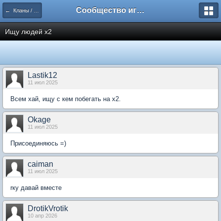
Сообщество игроков L2BesT.Org
← Кланы / Clans forum
Ищу людей х2
Lastik12
11 июл 2025
Всем хай, ищу с кем побегать на х2.
Okage
11 июл 2025
Присоединяюсь =)
caiman
11 июл 2025
rку давай вместе
DrotikVrotik
10 апр 2026