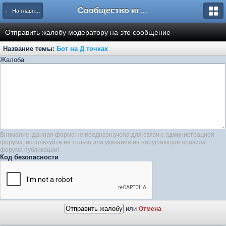
Сообщество игроков L2BesT.Org
← На главную
Отправить жалобу модератору на это сообщение
Название темы:
Бот на Д точках
Жалоба
Внимание: данная форма не предназначена для связи с администрацией
форума, используйте ее только для указания на нарушающие правила
форума публикации!
Код безопасности
или
Отмена