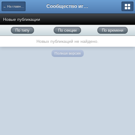
Сообщество игроков L2BesT.Org
← На главную
Новые публикации
По типу
По секции
По времени
Новых публикаций не найдено.
Полная версия