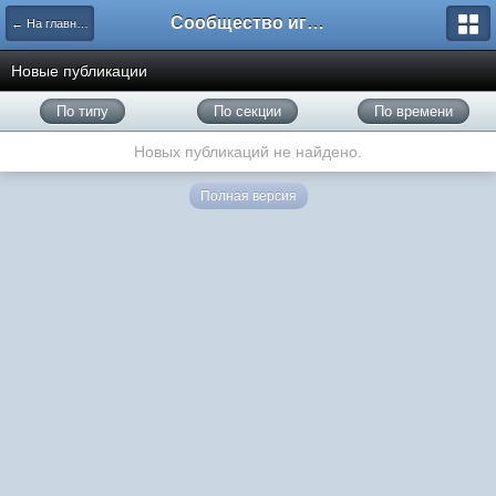
Сообщество игроков L2BesT.Org
← На главную
Новые публикации
По типу
По секции
По времени
Новых публикаций не найдено.
Полная версия