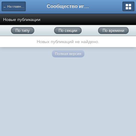
Сообщество игроков L2BesT.Org
← На главную
Новые публикации
По типу
По секции
По времени
Новых публикаций не найдено.
Полная версия