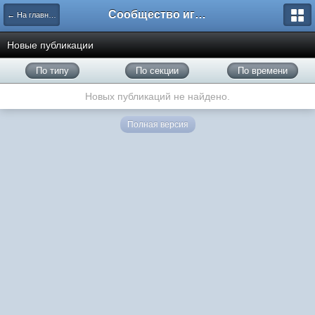
Сообщество игроков L2BesT.Org
← На главную
Новые публикации
По типу
По секции
По времени
Новых публикаций не найдено.
Полная версия