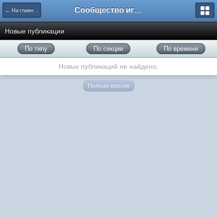
Сообщество игроков L2BesT.Org
← На главную
Новые публикации
По типу
По секции
По времени
Новых публикаций не найдено.
Полная версия