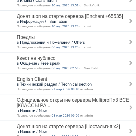
в Кланы / Clans forum
Последнее сообщение
10 апр 2026 15:51
от DrotikVrotik
Донат шоп на старте сервера [Enchant +65535]
в Информация / Information
Последнее сообщение
10 апр 2026 13:26
от admin
Предлы
в Предложения и Пожелания / Offers
Последнее сообщение
06 апр 2026 13:25
от admin
Квест на нублесс
в Общение / Free speak
Последнее сообщение
06 апр 2026 02:58
от MarioBeN
English Client
в Технический раздел / Technical section
Последнее сообщение
21 мар 2026 08:10
от admin
Официальное открытие сервера Multiproff x3 ВСЕ
[КЛАССЫ РА...
в Новости / News
Последнее сообщение
03 мар 2026 09:59
от admin
Донат шоп на старте сервера [Ностальгия х2]
в Новости / News