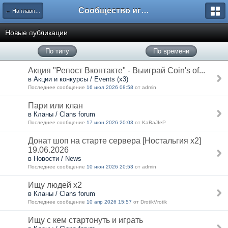
Сообщество игроков L2BesT.Org
← На главную
Новые публикации
По типу
По времени
Акция "Репост Вконтакте" - Выиграй Coin's of...
в Акции и конкурсы / Events (x3)
Последнее сообщение
16 июл 2026 08:58
от admin
Пари или клан
в Кланы / Clans forum
Последнее сообщение
17 июн 2026 20:03
от KaBaJIeP
Донат шоп на старте сервера [Ностальгия х2]
19.06.2026
в Новости / News
Последнее сообщение
10 июн 2026 20:53
от admin
Ищу людей х2
в Кланы / Clans forum
Последнее сообщение
10 апр 2026 15:57
от DrotikVrotik
Ищу с кем стартонуть и играть