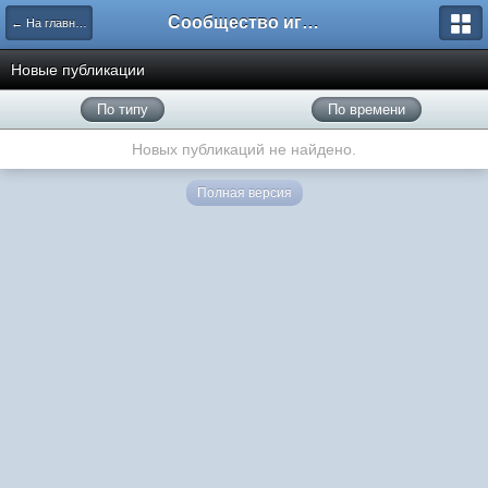
Сообщество игроков L2BesT.Org
← На главную
Новые публикации
По типу
По времени
Новых публикаций не найдено.
Полная версия