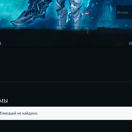
И
П
УМЫ
бликаций не найдено.