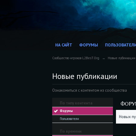
НА САЙТ
ФОРУМЫ
ПОЛЬЗОВАТЕЛ
Сообщество игроков L2BesT.Org
→
Новые публикации
Новые публикации
Ознакомиться с контентом из сообщества
По типу контента
ФОР
Форумы
Новых пу
Пользователи
По времени