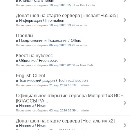
в Кланы / Clans forum
Последнее сообщение
10 апр 2026 15:51
от DrotikVrotik
Донат шоп на старте сервера [Enchant +65535]
в Информация / Information
Последнее сообщение
10 апр 2026 13:26
от admin
Предлы
в Предложения и Пожелания / Offers
Последнее сообщение
06 апр 2026 13:25
от admin
Квест на нублесс
в Общение / Free speak
Последнее сообщение
06 апр 2026 02:58
от MarioBeN
English Client
в Технический раздел / Technical section
Последнее сообщение
21 мар 2026 08:10
от admin
Официальное открытие сервера Multiproff x3 ВСЕ
[КЛАССЫ РА...
в Новости / News
Последнее сообщение
03 мар 2026 09:59
от admin
Донат шоп на старте сервера [Ностальгия х2]
в Новости / News