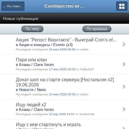
Сообщество игроков L2BesT.Org
← На главную
Новые публикации
По типу
По времени
Акция "Репост Вконтакте" - Выиграй Coin's of...
в Акции и конкурсы / Events (x3)
Последнее сообщение
16 июл 2026 08:58
от admin
Пари или клан
в Кланы / Clans forum
Последнее сообщение
17 июн 2026 20:03
от KaBaJIeP
Донат шоп на старте сервера [Ностальгия х2]
19.06.2026
в Новости / News
Последнее сообщение
10 июн 2026 20:53
от admin
Ищу людей х2
в Кланы / Clans forum
Последнее сообщение
10 апр 2026 15:57
от DrotikVrotik
Ищу с кем стартонуть и играть