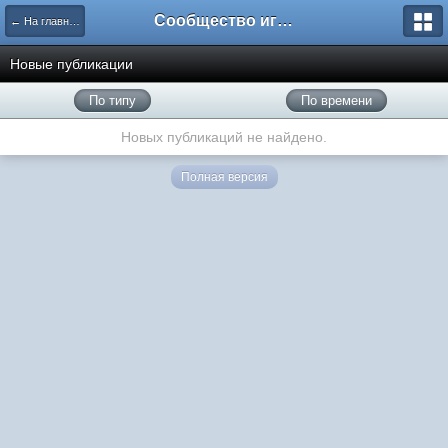
Сообщество игроков L2BesT.Org
← На главную
Новые публикации
По типу
По времени
Новых публикаций не найдено.
Полная версия