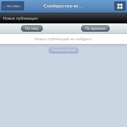
Сообщество игроков L2BesT.Org
← На главную
Новые публикации
По типу
По времени
Новых публикаций не найдено.
Полная версия