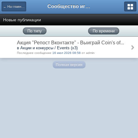
Сообщество игроков L2BesT.Org
← На главную
Новые публикации
По типу
По времени
Акция "Репост Вконтакте" - Выиграй Coin's of...
в Акции и конкурсы / Events (x3)
Последнее сообщение
16 июл 2026 08:58
от admin
Полная версия