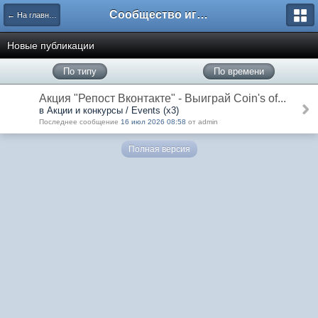
Сообщество игроков L2BesT.Org
← На главную
Новые публикации
По типу
По времени
Акция "Репост Вконтакте" - Выиграй Coin's of...
в Акции и конкурсы / Events (x3)
Последнее сообщение
16 июл 2026 08:58
от admin
Полная версия