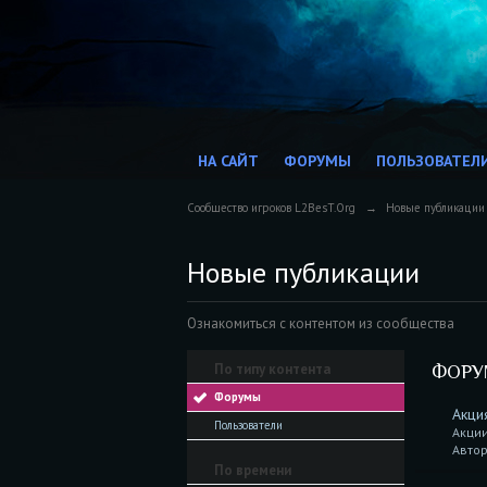
НА САЙТ
ФОРУМЫ
ПОЛЬЗОВАТЕЛ
Сообщество игроков L2BesT.Org
→
Новые публикации
Новые публикации
Ознакомиться с контентом из сообщества
По типу контента
ФОР
Форумы
Акция
Пользователи
Акции
Автор
По времени