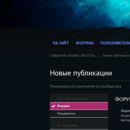
НА САЙТ
ФОРУМЫ
ПОЛЬЗОВАТЕЛ
Сообщество игроков L2BesT.Org
→
Новые публикации
Новые публикации
Ознакомиться с контентом из сообщества
По типу контента
ФОР
Форумы
Акция
Пользователи
Акции
Автор
По времени