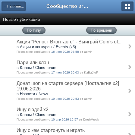
Сообщество игроков L2BesT.Org
← На главную
Новые публикации
По типу
По времени
Акция "Репост Вконтакте" - Выиграй Coin's of...
в Акции и конкурсы / Events (x3)
Последнее сообщение
16 июл 2026 08:58
от admin
Пари или клан
в Кланы / Clans forum
Последнее сообщение
17 июн 2026 20:03
от KaBaJIeP
Донат шоп на старте сервера [Ностальгия х2]
19.06.2026
в Новости / News
Последнее сообщение
10 июн 2026 20:53
от admin
Ищу людей х2
в Кланы / Clans forum
Последнее сообщение
10 апр 2026 15:57
от DrotikVrotik
Ищу с кем стартонуть и играть