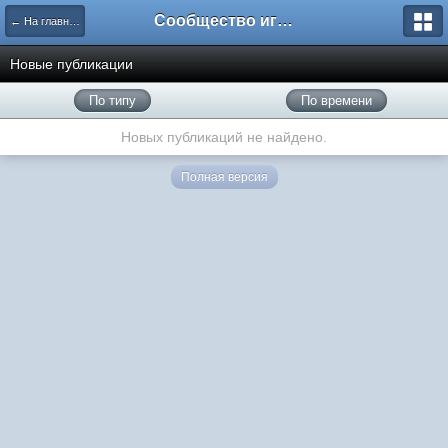
Сообщество игроков L2BesT.Org
← На главную
Новые публикации
По типу
По времени
Новых публикаций не найдено.
Полная версия