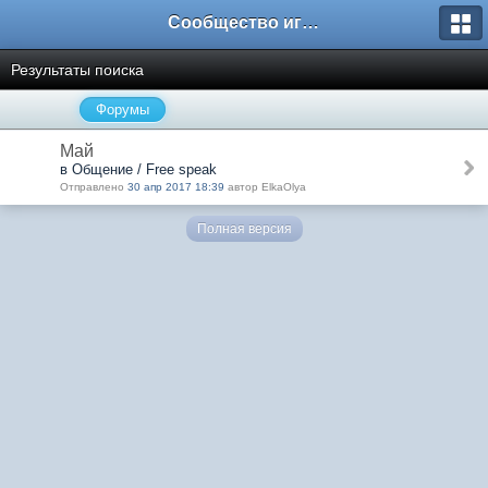
Сообщество игроков L2BesT.Org
Результаты поиска
Форумы
Май
в Общение / Free speak
Отправлено
30 апр 2017 18:39
автор ElkaOlya
Полная версия