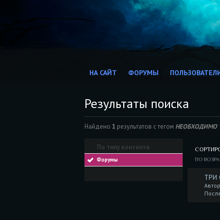
НА САЙТ
ФОРУМЫ
ПОЛЬЗОВАТЕЛ
Результаты поиска
Найдено
1
результатов с тегом
НЕОБХОДИМО 
По типу контента
СОРТИР
Форумы
ПО ВОЗР
ТРИ
Автор
Посл