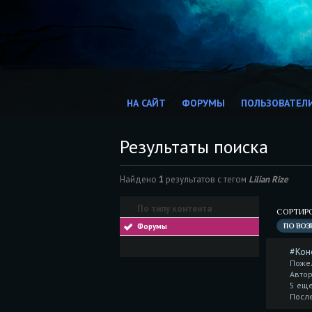
НА САЙТ
ФОРУМЫ
ПОЛЬЗОВАТЕЛ
Результаты поиска
Найдено
1
результатов с тегом
Lilian Rize
По типу контента
СОРТИР
Форумы
ПО ВОЗ
#Кон
Пожел
Автор
5 еще
После