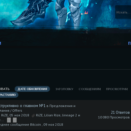
И
П
ОВАТЬ
ДАТЕ ОБНОВЛЕНИЯ
ЗАГОЛОВКУ
СООБЩЕНИЯМ
ПРОСМОТРАМ
РАСТАНИЮ
структивно о главном №1
в
Предложения и
ания / Offers
21 Ответов
 RiZE, 05 ноя 2018
RiZE
,
Lilian Rize
,
lineage 2
и
10 080 Просмотров
...
1
2
днее сообщение Bitcoin ,
09 ноя 2018