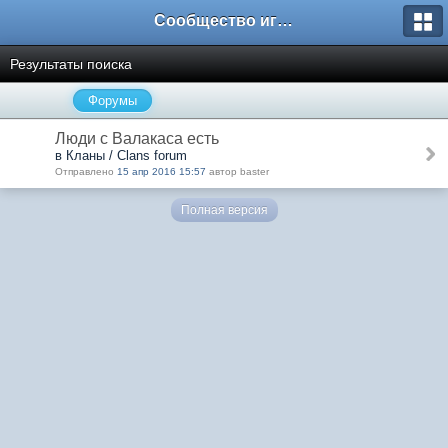
Сообщество игроков L2BesT.Org
Результаты поиска
Форумы
Люди с Валакаса есть
в Кланы / Clans forum
Отправлено
15 апр 2016 15:57
автор baster
Полная версия