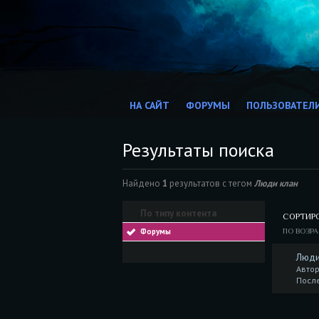
НА САЙТ
ФОРУМЫ
ПОЛЬЗОВАТЕЛ
Результаты поиска
Найдено
1
результатов с тегом
Люди клан
По типу контента
СОРТИР
Форумы
ПО ВОЗР
Люди
Автор
После