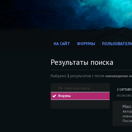
НА САЙТ
ФОРУМЫ
ПОЛЬЗОВАТЕЛ
Результаты поиска
Найдено
1
результатов с тегом
нововедение н
По типу контента
СОРТИР
Форумы
ПО ВОЗР
Масс
Автор
новы
Посл