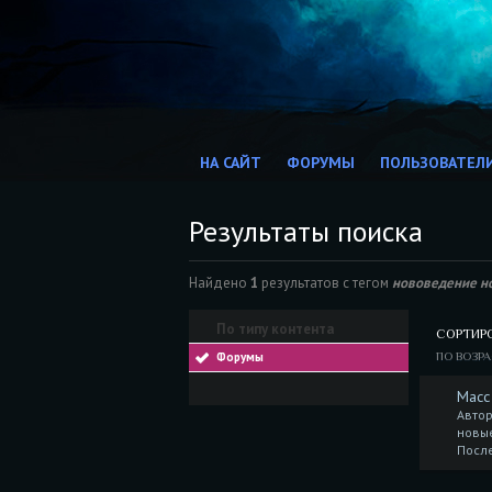
НА САЙТ
ФОРУМЫ
ПОЛЬЗОВАТЕЛ
Результаты поиска
Найдено
1
результатов с тегом
нововедение н
По типу контента
СОРТИР
Форумы
ПО ВОЗР
Масс
Автор
новы
Посл