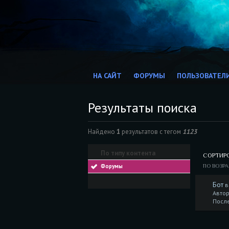
НА САЙТ
ФОРУМЫ
ПОЛЬЗОВАТЕЛ
Результаты поиска
Найдено
1
результатов с тегом
1123
По типу контента
СОРТИР
Форумы
ПО ВОЗР
Бот
в
Авто
Посл