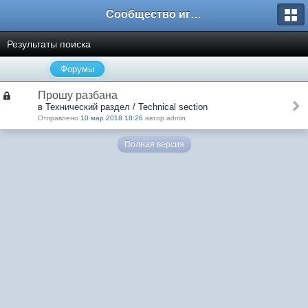
Сообщество игроков L2BesT.Org
Результаты поиска
Форумы
Прошу разбана
в Технический раздел / Technical section
Отправлено
10 мар 2018 18:26
автор admin
Полная версия