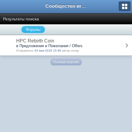
Сообщество игроков L2BesT.Org
Результаты поиска
Форумы
HPC Rebirth Coin
в Предложения и Пожелания / Offers
Отправлено
24 мая 2018 15:46
автор oomg
Полная версия