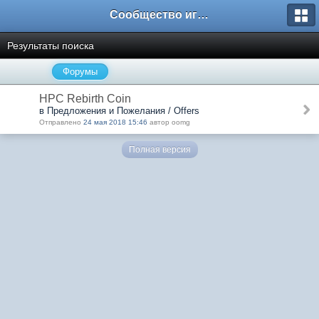
Сообщество игроков L2BesT.Org
Результаты поиска
Форумы
HPC Rebirth Coin
в Предложения и Пожелания / Offers
Отправлено
24 мая 2018 15:46
автор oomg
Полная версия