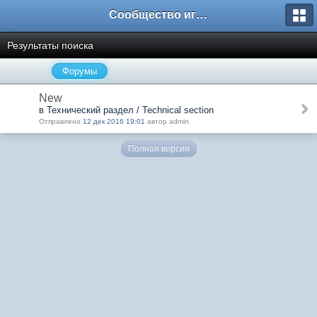
Сообщество игроков L2BesT.Org
Результаты поиска
Форумы
New
в Технический раздел / Technical section
Отправлено
12 дек 2016 19:01
автор admin
Полная версия