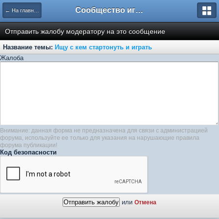
Сообщество игроков L2BesT.Org
← На главную
Отправить жалобу модератору на это сообщение
Название темы:
Ищу с кем стартонуть и играть
Жалоба
Внимание: данная форма не предназначена для связи с администрацией
форума, используйте ее только для указания на нарушающие правила
форума публикации!
Код безопасности
или
Отмена