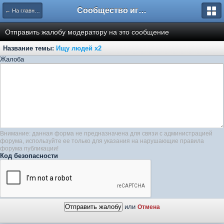
Сообщество игроков L2BesT.Org
← На главную
Отправить жалобу модератору на это сообщение
Название темы:
Ищу людей х2
Жалоба
Внимание: данная форма не предназначена для связи с администрацией
форума, используйте ее только для указания на нарушающие правила
форума публикации!
Код безопасности
или
Отмена