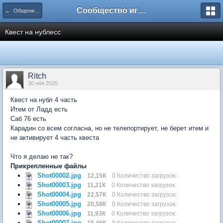
Сообщество игроков L2BesT.Org
← Общение / Free speak
Квест на нублесс
Ritch
30 ноя 2025
Квест на нубл 4 часть
Итем от Ладд есть
Саб 76 есть
Карадин со всем согласна, но не телепортирует, не берет итем и
не активирует 4 часть квеста
Что я делаю не так?
Прикрепленные файлы
Shot00002.jpg
12,15К
0 Количество загрузок:
Shot00003.jpg
11,21К
0 Количество загрузок:
Shot00004.jpg
22,57К
0 Количество загрузок:
Shot00005.jpg
20,58К
0 Количество загрузок:
Shot00006.jpg
11,93К
0 Количество загрузок:
Shot00007.jpg
15,46К
0 Количество загрузок: