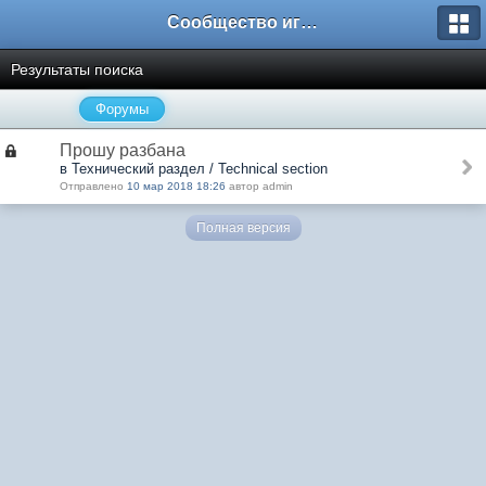
Сообщество игроков L2BesT.Org
Результаты поиска
Форумы
Прошу разбана
в Технический раздел / Technical section
Отправлено
10 мар 2018 18:26
автор admin
Полная версия